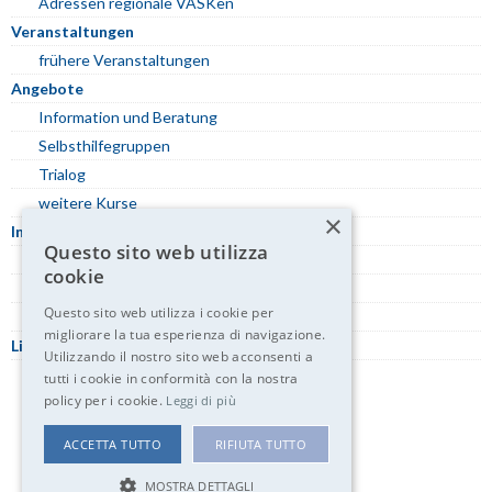
Adressen regionale VASKen
Veranstaltungen
frühere Veranstaltungen
Angebote
Information und Beratung
Selbsthilfegruppen
Trialog
weitere Kurse
×
Informationen
Questo sito web utilizza
Begriffe der Schizophrenie
cookie
Tipps für Angehörige
Questo sito web utilizza i cookie per
Erfahrungsberichte
migliorare la tua esperienza di navigazione.
Links
Utilizzando il nostro sito web acconsenti a
tutti i cookie in conformità con la nostra
policy per i cookie.
Leggi di più
ACCETTA TUTTO
RIFIUTA TUTTO
MOSTRA DETTAGLI